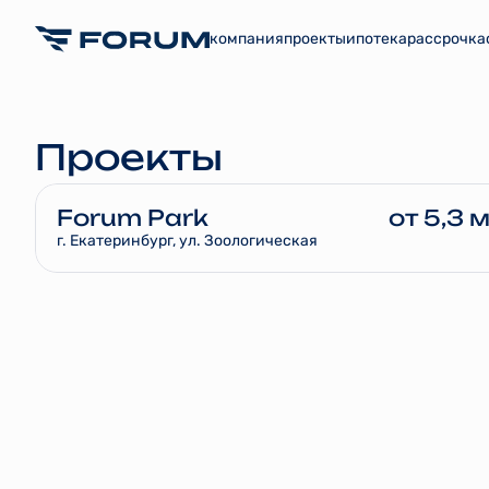
компания
проекты
ипотека
рассрочка
Проекты
Forum Park
от 5,3 
г. Екатеринбург, ул. Зоологическая
1-комнатные
от 5,
2-комнатные
от 8,
3-комнатные
от 11,
4-комнатные и более
от 17,
153 квартиры
Сдача
Выбрать квартиру
О проект