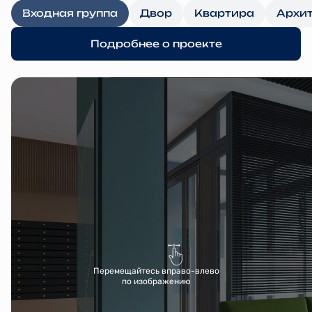
Входная группа
Двор
Квартира
Архи
Подробнее о проекте
Перемещайтесь вправо-влево
по изображению