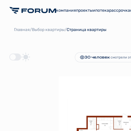
компания
проекты
ипотека
рассрочка
2
5-комнатная
128 м
34 024 538 р
/
/
Главная
Выбор квартиры
Страница квартиры
30 человек
смотрели эт