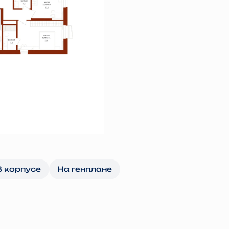
В корпусе
На генплане