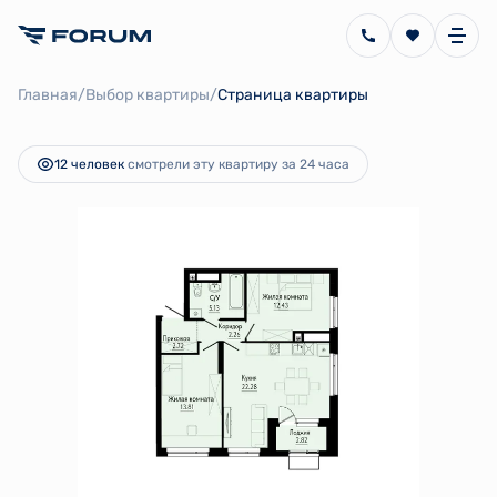
2
2-комнатная
60.04 м
11 226 059 руб.
/
/
Главная
Выбор квартиры
Страница квартиры
Ипотека
от 30 246 руб.
12 человек
смотрели эту квартиру за 24 часа