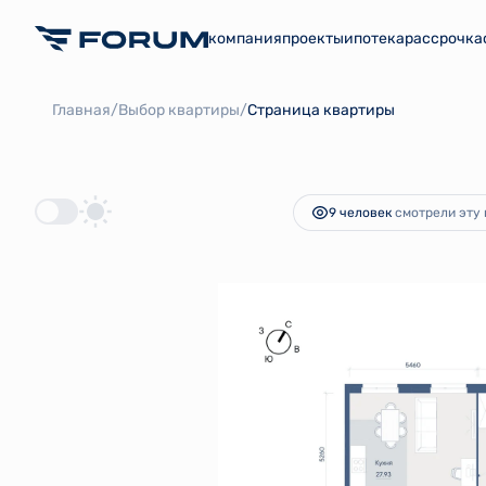
компания
проекты
ипотека
рассрочка
2
3-комнатная
83.38 м
14 652 337 руб.
Ипоте
/
/
Главная
Выбор квартиры
Страница квартиры
9 человек
смотрели эту 