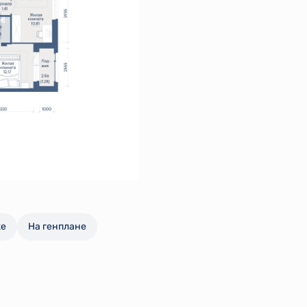
же
На генплане