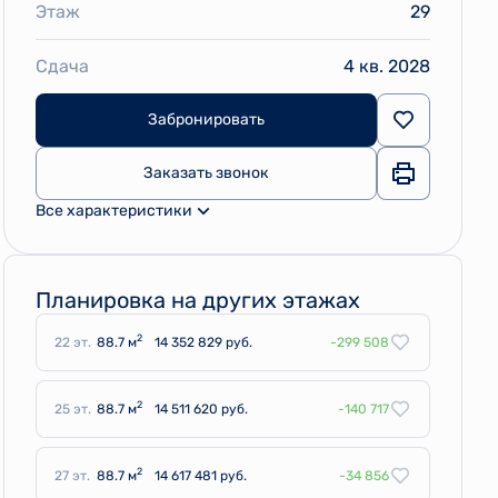
Этаж
29
Сдача
4 кв. 2028
Забронировать
Заказать звонок
Все характеристики
Планировка на других этажах
2
22 эт.
88.7 м
14 352 829 руб.
-299 508
2
25 эт.
88.7 м
14 511 620 руб.
-140 717
2
27 эт.
88.7 м
14 617 481 руб.
-34 856