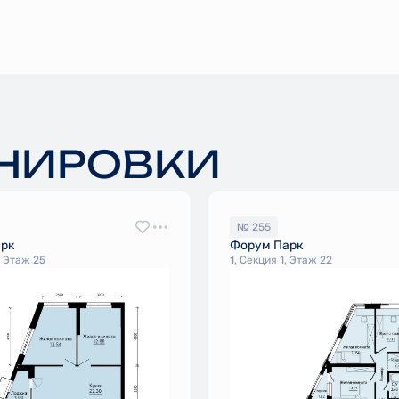
НИРОВКИ
№ 255
арк
Форум Парк
, Этаж 25
1, Секция 1, Этаж 22