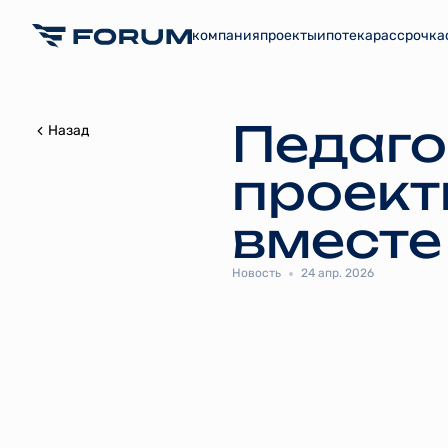
компания
проекты
ипотека
рассрочка
Педаго
Назад
проект
вместе
Новость
24 апр. 2026