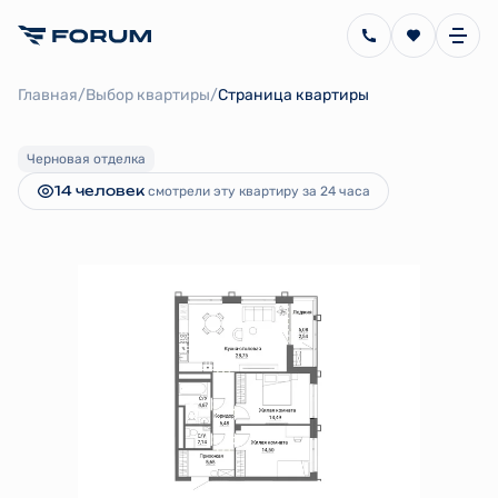
2
2-комнатная
79.22 м
29 471 340 руб.
/
/
Главная
Выбор квартиры
Страница квартиры
Ипотека
от 204 770 руб.
Черновая отделка
14 человек
смотрели эту квартиру за 24 часа