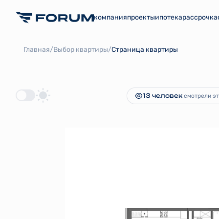
компания
проекты
ипотека
рассрочка
2
1-комнатная
120.75 м
35 472 119 
/
/
Главная
Выбор квартиры
Страница квартиры
13 человек
смотрели эт