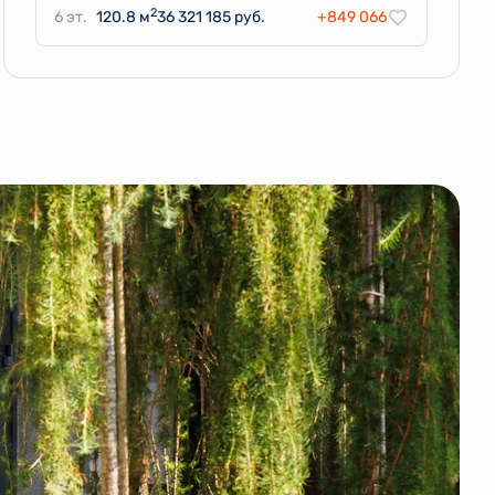
2
6 эт.
120.8 м
36 321 185 руб.
+849 066