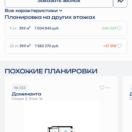
Заказать звонок
Все характеристики
Планировка на других этажах
2
9 эт.
39.9 м
7 004 843 руб.
-540 029
2
22 эт.
39.9 м
7 582 270 руб.
+37 398
ПОХОЖИЕ ПЛАНИРОВКИ
№ 333
Доминанта
Секция 3, Этаж 16
С