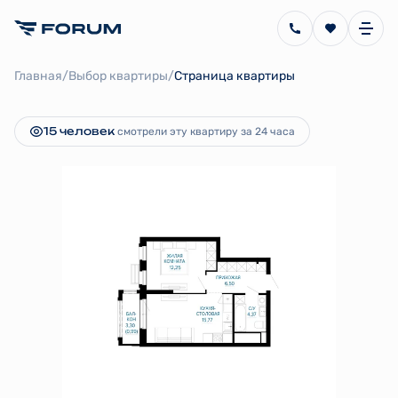
2
1-комнатная
39.88 м
7 544 872 руб.
/
/
Главная
Выбор квартиры
Страница квартиры
Ипотека
от 16 939 руб.
15 человек
смотрели эту квартиру за 24 часа