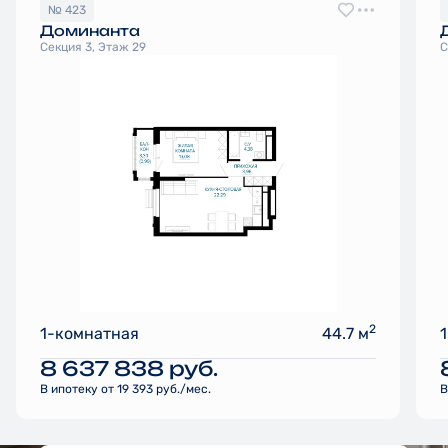
№ 423
Доминанта
Секция 3, Этаж 29
С
2
1-комнатная
44.7 м
8 637 838
руб.
В ипотеку от 19 393 руб./мес.
В