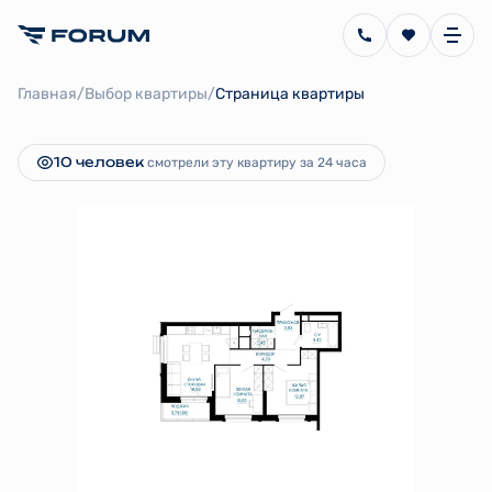
2
2-комнатная
60.23 м
10 323 620 руб.
/
/
Главная
Выбор квартиры
Страница квартиры
Ипотека
от 23 178 руб.
10 человек
смотрели эту квартиру за 24 часа