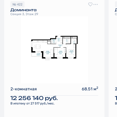
№ 422
Доминанта
Секция 3, Этаж 29
С
2
2-комнатная
68.51 м
12 256 140
руб.
В ипотеку от 27 517 руб./мес.
В