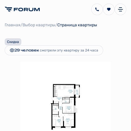
2
3-комнатная
74.8 м
11 529 905 руб.
/
/
12 397 747 руб.
Главная
Выбор квартиры
Страница квартиры
Ипотека
от 25 887 руб.
Скидка
29 человек
смотрели эту квартиру за 24 часа