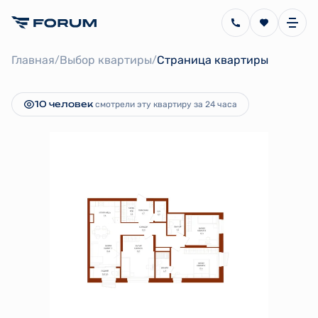
2
4-комнатная
100.8 м
29 700 000 руб.
Главная
Выбор квартиры
Страница квартиры
/
/
Ипотека
от 53 901 руб.
10 человек
смотрели эту квартиру за 24 часа