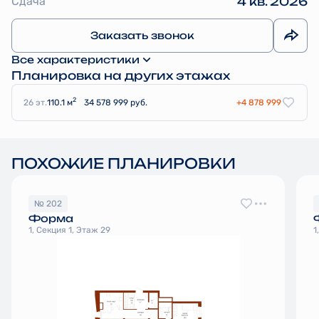
Сдача
4 кв. 2026
Заказать звонок
Все характеристики
Планировка на других этажах
2
26 эт.
110.1 м
34 578 999 руб.
+4 878 999
ПОХОЖИЕ ПЛАНИРОВКИ
№ 202
Форма
1, Секция 1, Этаж 29
1