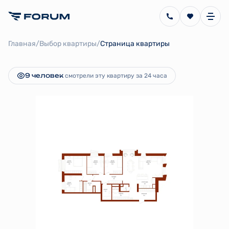
2
5-комнатная
142.9 м
37 999 999 руб.
/
/
Главная
Выбор квартиры
Страница квартиры
Ипотека
от 225 125 руб.
9 человек
смотрели эту квартиру за 24 часа