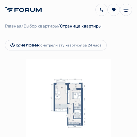
2
2-комнатная
54.2 м
13 712 007 руб.
/
/
Главная
Выбор квартиры
Страница квартиры
Ипотека
от 30 786 руб.
12 человек
смотрели эту квартиру за 24 часа