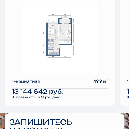
2
1-комнатная
49.9 м
13 144 642
руб.
В ипотеку от 47 234 руб./мес.
В
ЗАПИШИТЕСЬ