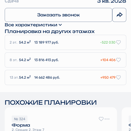
Сдача
3 кв. 2028
Заказать звонок
Все характеристики
Планировка на других этажах
2
2 эт.
54.2 м
13 189 977 руб.
-522 030
2
8 эт.
54.2 м
13 816 413 руб.
+104 406
2
13 эт.
54.2 м
14 662 486 руб.
+950 479
ПОХОЖИЕ ПЛАНИРОВКИ
№ 324
Форма
2, Секция 2, Этаж 7
2