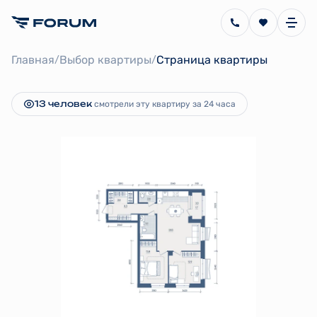
2
2-комнатная
76.5 м
19 802 848 руб.
Главная
Выбор квартиры
Страница квартиры
/
/
Ипотека
от 76 766 руб.
13 человек
смотрели эту квартиру за 24 часа