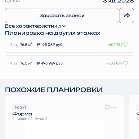
Сдача
3 кв. 2028
Заказать звонок
Все характеристики
Планировка на других этажах
2
2 эт.
76.5 м
19 195 089 руб.
-607 759
2
4 эт.
76.5 м
19 498 969 руб.
-303 879
ПОХОЖИЕ ПЛАНИРОВКИ
№ 291
Форма
2, Секция 2, Этаж 2
2