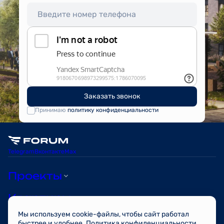
Заказать звонок
Принимаю
политику конфиденциальности
Telegram
Вконтакте
Max
Проекты
Квартиры
Мы используем cookie-файлы, чтобы сайт работал
О компании
быстрее и удобнее.
Политика конфиденциальности