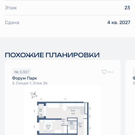
Этаж
23
Сдача
4 кв. 2027
ПОХОЖИЕ ПЛАНИРОВКИ
№ 3.307
Форум Парк
3, Секция 1, Этаж 26
3