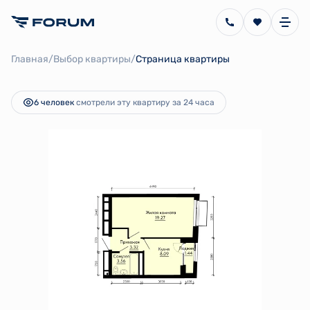
2
1-комнатная
34.96 м
8 198 014 руб.
/
/
Главная
Выбор квартиры
Страница квартиры
Ипотека
от 18 406 руб.
6 человек
смотрели эту квартиру за 24 часа