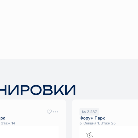
НИРОВКИ
№ 3.287
арк
Форум Парк
, Этаж 14
3, Секция 1, Этаж 25