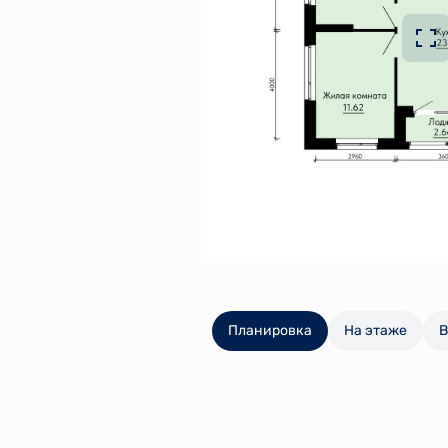
Планировка
На этаже
В