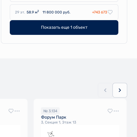
2
29 эт.
58.9 м
11 800 000 руб.
+743 673
Показать еще 1 объект
№ 3.134
Форум Парк
3, Секция 1, Этаж 13