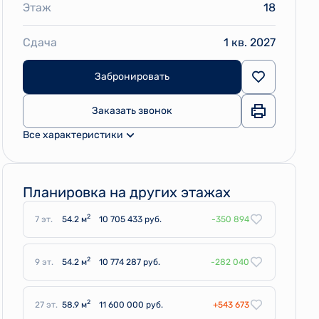
Этаж
18
Сдача
1 кв. 2027
Забронировать
Заказать звонок
Все характеристики
Планировка на других этажах
2
7 эт.
54.2 м
10 705 433 руб.
-350 894
2
9 эт.
54.2 м
10 774 287 руб.
-282 040
2
27 эт.
58.9 м
11 600 000 руб.
+543 673