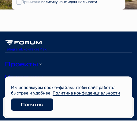
Принимаю
политику конфиденциальности
Telegram
Вконтакте
Max
Проекты
Квартиры
Мы используем cookie-файлы, чтобы сайт работал
О компании
быстрее и удобнее.
Политика конфиденциальности
Понятно
© FORUM 2026
Забронировать
Разработано