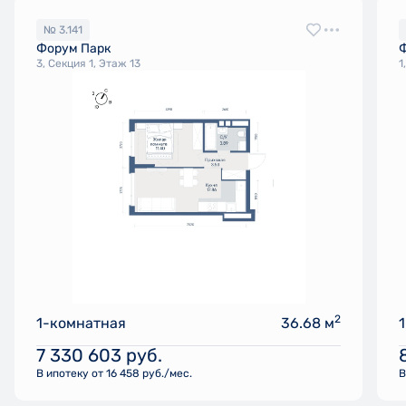
№ 3.141
Форум Парк
3, Секция 1, Этаж 13
1
2
1-комнатная
36.68 м
7 330 603
руб.
В ипотеку от 16 458 руб./мес.
В