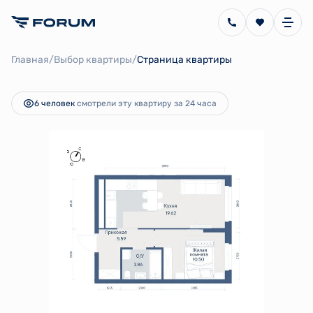
2
1-комнатная
39.57 м
7 588 126 руб.
/
/
Главная
Выбор квартиры
Страница квартиры
Ипотека
от 17 037 руб.
6 человек
смотрели эту квартиру за 24 часа