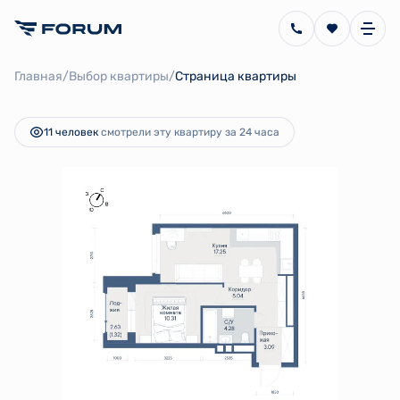
2
1-комнатная
41.29 м
7 583 374 руб.
/
/
Главная
Выбор квартиры
Страница квартиры
Ипотека
от 17 026 руб.
11 человек
смотрели эту квартиру за 24 часа