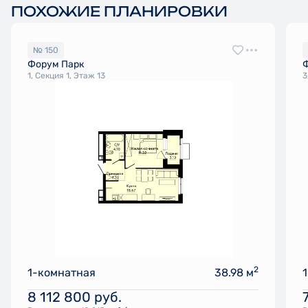
ПОХОЖИЕ ПЛАНИРОВКИ
№ 150
Форум Парк
1, Секция 1, Этаж 13
3
2
1-комнатная
38.98 м
8 112 800
руб.