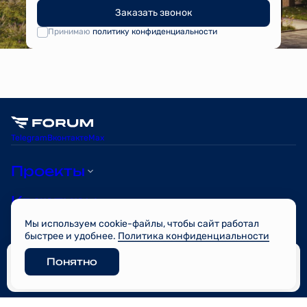
Заказать звонок
Принимаю
политику конфиденциальности
Telegram
Вконтакте
Max
Проекты
Квартиры
Мы используем cookie-файлы, чтобы сайт работал
О компании
быстрее и удобнее.
Политика конфиденциальности
Понятно
© FORUM 2026
Забронировать
Разработано