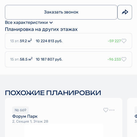
Заказать звонок
Все характеристики
Планировка на других этажах
2
13 эт.
59.2 м
10 224 813 руб.
-59 227
2
15 эт.
58.5 м
10 187 807 руб.
-96 233
ПОХОЖИЕ ПЛАНИРОВКИ
№ 669
Форум Парк
2, Секция 1, Этаж 28
3