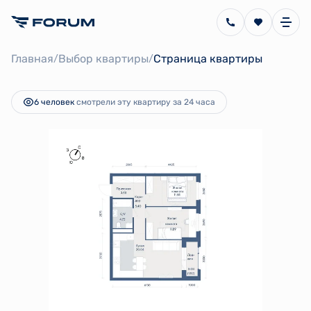
2
2-комнатная
58.49 м
10 284 040 руб.
Главная
Выбор квартиры
Страница квартиры
/
/
Ипотека
от 23 089 руб.
6 человек
смотрели эту квартиру за 24 часа