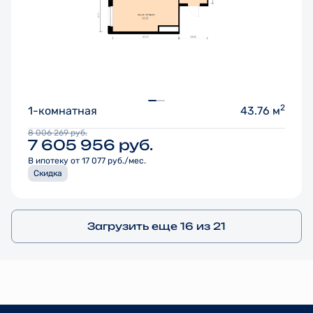
2
1-комнатная
43.76 м
8 006 269
руб.
7 605 956
руб.
В ипотеку от 17 077 руб./мес.
Скидка
Загрузить еще 16 из 21