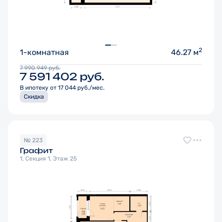
2
1-комнатная
46.27 м
7 990 949
руб.
7 591 402
руб.
В ипотеку от 17 044 руб./мес.
Скидка
№ 223
Графит
1, Секция 1, Этаж 25