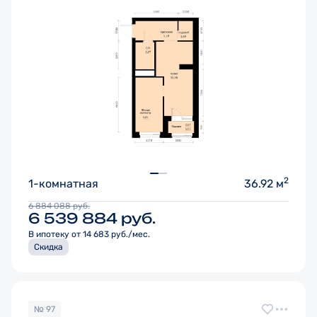
2
1-комнатная
36.92 м
6 884 088
руб.
6 539 884
руб.
В ипотеку от 14 683 руб./мес.
Скидка
№ 97