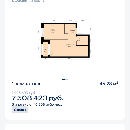
1, Секция 1, Этаж 16
2
1-комнатная
46.28 м
7 903 603
руб.
7 508 423
руб.
В ипотеку от 16 858 руб./мес.
Скидка