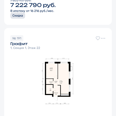
7 602 937
руб.
7 222 790
руб.
В ипотеку от 16 216 руб./мес.
Скидка
№ 191
Графит
1, Секция 1, Этаж 22