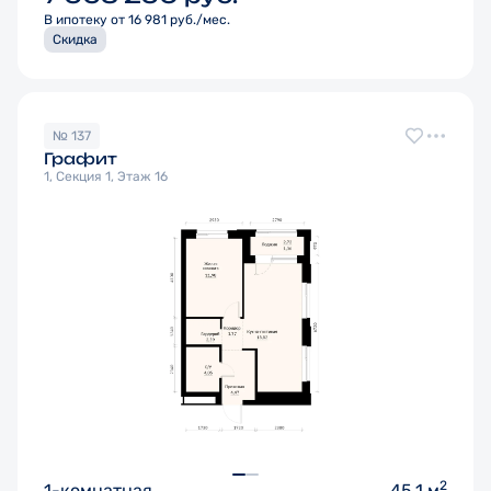
В ипотеку от 16 981 руб./мес.
Скидка
№ 137
Графит
1, Секция 1, Этаж 16
2
1-комнатная
45.1 м