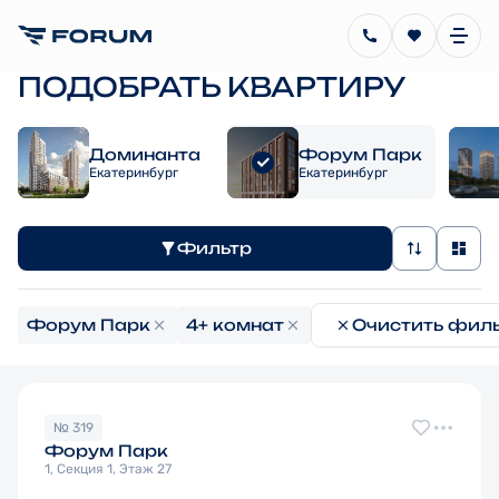
ПОДОБРАТЬ КВАРТИРУ
Доминанта
Форум Парк
Екатеринбург
Екатеринбург
Фильтр
Форум Парк
4+ комнат
Очистить фил
№ 319
Форум Парк
1, Секция 1, Этаж 27