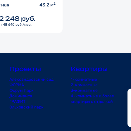
2
тная
43.2 м
82 248
руб.
т 48 640 руб./мес.
Проекты
Квартиры
Александровский сад
1-комнатные
ФОРМА
2-комнатные
Форум Парк
3-комнатные
Доминанта
4-комнатные и более
ГРАФИТ
квартиры с отделкой
Ольховский парк