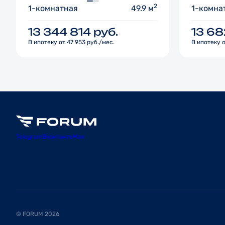
2
1-комнатная
49.9 м
1-комна
13 344 814
руб.
13 6
В ипотеку от 47 953 руб./мес.
В ипотеку о
Telegram
Вконтакте
Max
© FORUM 2026