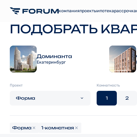
компания
проекты
ипотека
рассрочка
ПОДОБРАТЬ КВА
Доминанта
Екатеринбург
Проект
Комнатность
Форма
1
2
Форма
1-комнатная