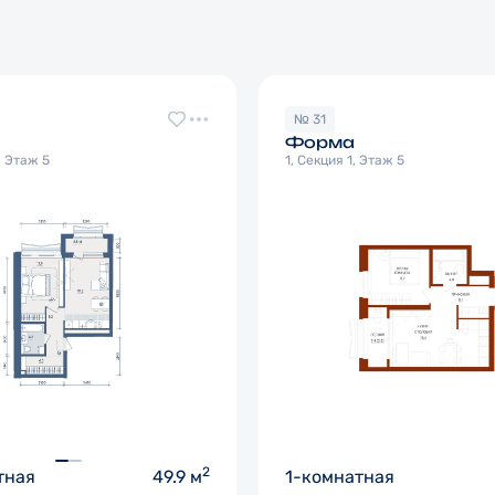
№ 31
Форма
, Этаж 5
1, Секция 1, Этаж 5
2
тная
49.9 м
1-комнатная