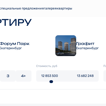
специальные предложения
галерея
квартиры
РТИРУ
Форум Парк
Графит
Екатеринбург
Екатеринбург
Стоимость, руб
П
3
4+