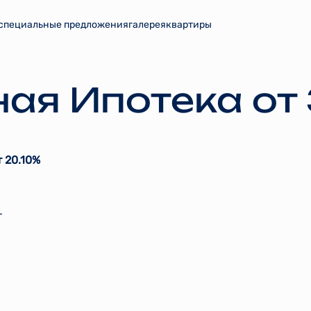
специальные предложения
галерея
квартиры
ая Ипотека от
т 20.10%
т