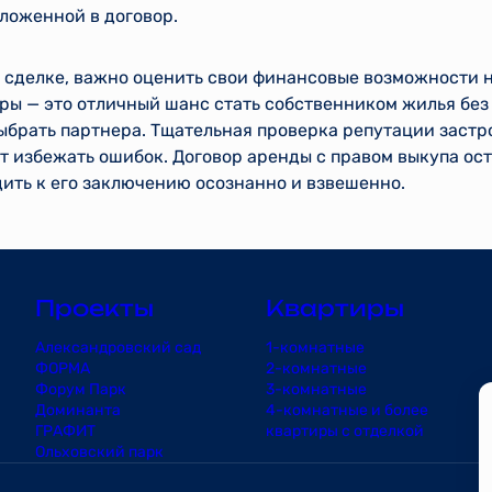
ложенной в договор.
 сделке, важно оценить свои финансовые возможности н
ы — это отличный шанс стать собственником жилья без
ыбрать партнера. Тщательная проверка репутации застр
т избежать ошибок. Договор аренды с правом выкупа ос
ить к его заключению осознанно и взвешенно.
Проекты
Квартиры
Александровский сад
1-комнатные
ФОРМА
2-комнатные
Форум Парк
3-комнатные
Доминанта
4-комнатные и более
ГРАФИТ
квартиры с отделкой
Ольховский парк