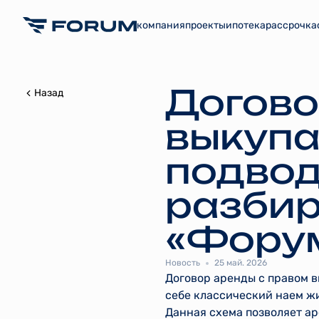
компания
проекты
ипотека
рассрочка
Догово
Назад
выкупа
подвод
разбир
«Фору
Новость
25 май. 2026
Договор аренды с правом 
себе классический наем ж
Данная схема позволяет ар