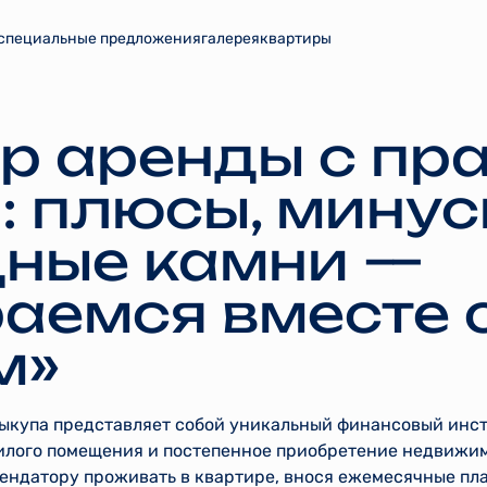
специальные предложения
галерея
квартиры
р аренды с пр
: плюсы, минус
ные камни —
аемся вместе 
м»
выкупа представляет собой уникальный финансовый инс
илого помещения и постепенное приобретение недвижим
ендатору проживать в квартире, внося ежемесячные пла