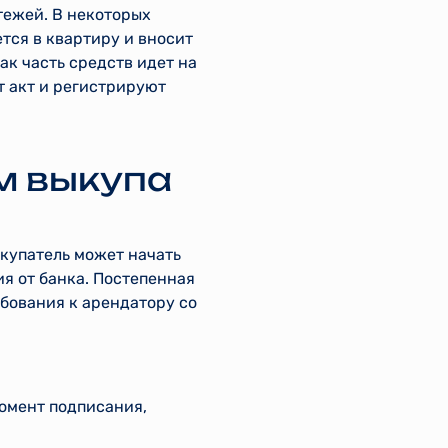
тежей. В некоторых
тся в квартиру и вносит
к часть средств идет на
т акт и регистрируют
м выкупа
купатель может начать
ия от банка. Постепенная
бования к арендатору со
момент подписания,