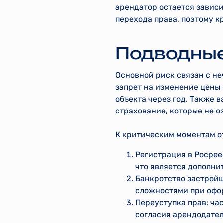
арендатор остается завис
перехода права, поэтому к
Подводные
Основной риск связан с н
запрет на изменение цены
объекта через год. Также 
страхование, которые не о
К критическим моментам о
Регистрация в Росрее
что является дополни
Банкротство застройщ
сложностями при офо
Переуступка прав: ча
согласия арендодател