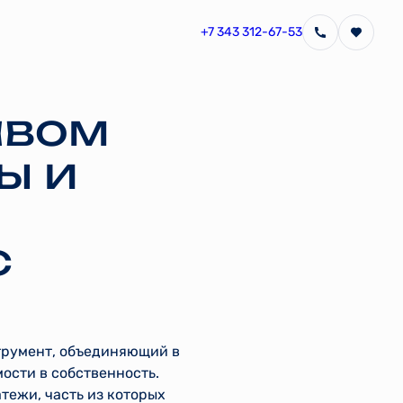
+7 343 312-67-53
авом
ы и
с
трумент, объединяющий в
ости в собственность.
тежи, часть из которых