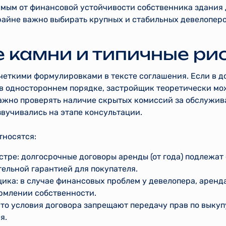
имым от финансовой устойчивости собственника здания
райне важно выбирать крупных и стабильных девелоперо
 камни и типичные ри
ечеткими формулировками в тексте соглашения. Если в 
 в одностороннем порядке, застройщик теоретически мо
важно проверять наличие скрытых комиссий за обслужив
звучивались на этапе консультации.
тносятся:
стре: долгосрочные договоры аренды (от года) подлежат
тельной гарантией для покупателя.
ика: в случае финансовых проблем у девелопера, аренд
рмлении собственности.
сто условия договора запрещают передачу прав по выкуп
я.