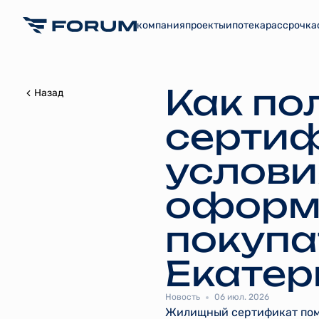
компания
проекты
ипотека
рассрочка
Как по
Назад
сертиф
услови
оформ
покупа
Екатер
Новость
06 июл. 2026
Жилищный сертификат помо