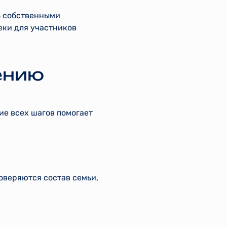
ь собственными
еки для участников
ению
ие всех шагов помогает
оверяются состав семьи,