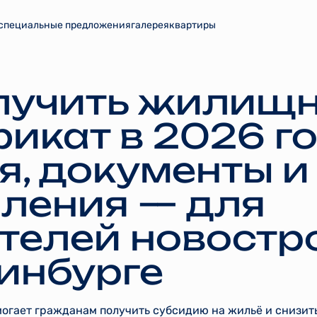
специальные предложения
галерея
квартиры
лучить жилищ
икат в 2026 го
я, документы и
ления — для
телей новостр
инбурге
гает гражданам получить субсидию на жильё и снизит