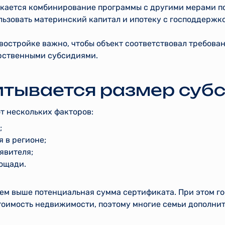
скается комбинирование программы с другими мерами п
ьзовать материнский капитал и ипотеку с господдержко
востройке важно, чтобы объект соответствовал требова
арственными субсидиями.
итывается размер суб
т нескольких факторов:
;
 в регионе;
явителя;
ощади.
 тем выше потенциальная сумма сертификата. При этом 
тоимость недвижимости, поэтому многие семьи дополни