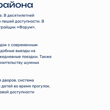
 района
е. В десятилетней
 пешей доступности. В
стройщик «Форум»,
адок с современным
удобные выезды на
ежедневные поездки. Также
строительству шумных
я дворов, система
детей во время прогулок.
говой доступности