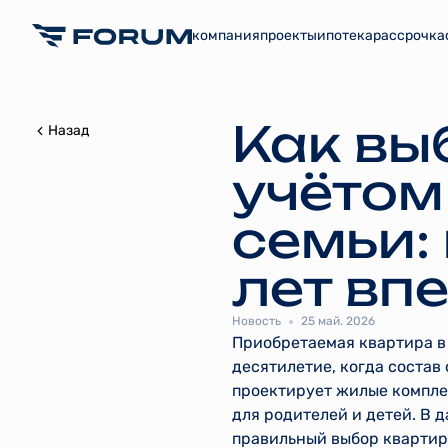
компания
проекты
ипотека
рассрочка
Как вы
Назад
учётом
семьи:
лет вп
Новость
25 май. 2026
Приобретаемая квартира в
десятилетие, когда соста
проектирует жилые компле
для родителей и детей. В 
правильный выбор квартиры