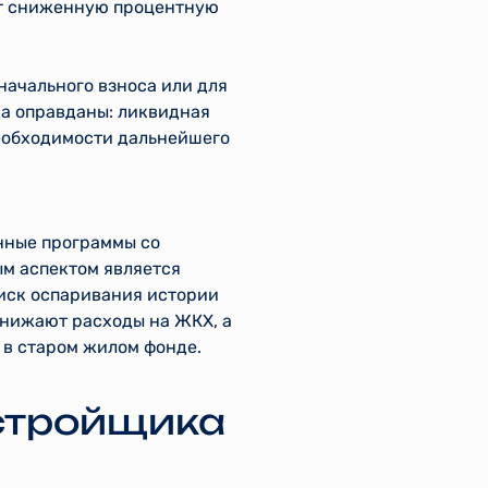
ает сниженную процентную
начального взноса или для
да оправданы: ликвидная
необходимости дальнейшего
нные программы со
ым аспектом является
риск оспаривания истории
нижают расходы на ЖКХ, а
 в старом жилом фонде.
астройщика