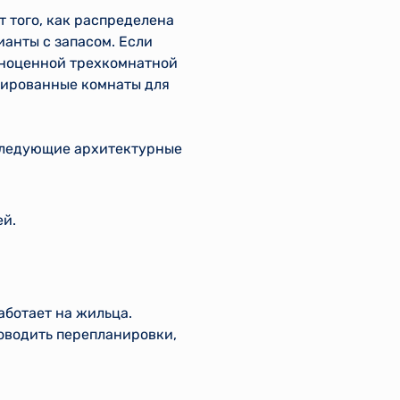
т того, как распределена
анты с запасом. Если
лноценной трехкомнатной
олированные комнаты для
следующие архитектурные
ей.
ботает на жильца.
оводить перепланировки,