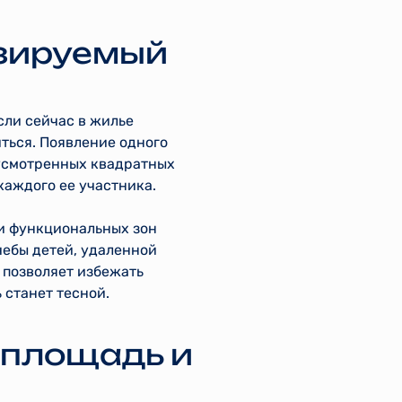
озируемый
сли сейчас в жилье
иться. Появление одного
дусмотренных квадратных
каждого ее участника.
 и функциональных зон
учебы детей, удаленной
 позволяет избежать
 станет тесной.
 площадь и