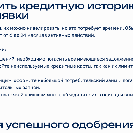
ить кредитную истори
аявки
ы, их можно нивелировать, но это потребует времени. Об
 от 6 до 24 месяцев активных действий.
ии:
шений: необходимо погасить все имеющиеся задолженно
йте неиспользуемые кредитные карты, так как их лимит
цы»: оформите небольшой потребительский займ и погас
ительные записи.
 платежей слишком много, объедините их в один для с
я успешного одобрени