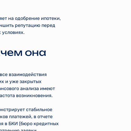
яет на одобрение ипотеки,
учшить репутацию перед
 условиях.
ачем она
 все взаимодействия
их и уже закрытых
ансового анализа имеют
частота возникновения.
онстрирует стабильное
ов платежей, в отчете
ия в БКИ (бюро кредитных
отрению заявки.