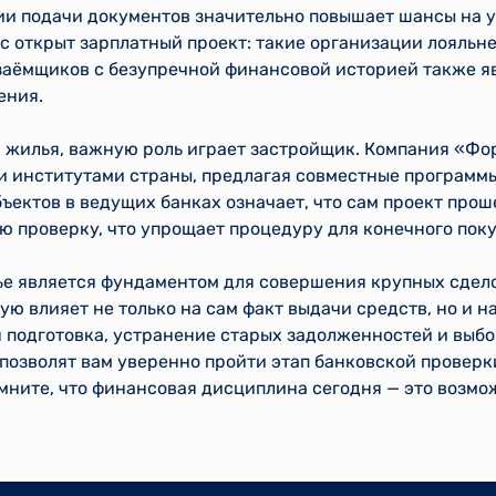
ии подачи документов значительно повышает шансы на у
вас открыт зарплатный проект: такие организации лояльн
заёмщиков с безупречной финансовой историей также я
ения.
а жилья, важную роль играет застройщик. Компания «Фо
 институтами страны, предлагая совместные программ
ъектов в ведущих банках означает, что сам проект про
 проверку, что упрощает процедуру для конечного поку
ье является фундаментом для совершения крупных сдел
ю влияет не только на сам факт выдачи средств, но и 
 подготовка, устранение старых задолженностей и выб
озволят вам уверенно пройти этап банковской проверк
мните, что финансовая дисциплина сегодня — это возмо