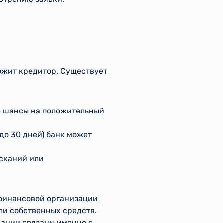
ожит кредитор. Существует
е шансы на положительный
до 30 дней) банк может
ысканий или
 финансовой организации
ли собственных средств.
вании связаны именно с