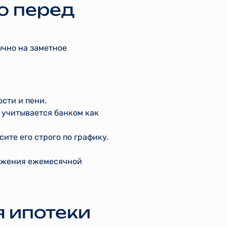
ю перед
ычно на заметное
сти и пени.
 учитывается банком как
ите его строго по графику.
нижения ежемесячной
я ипотеки