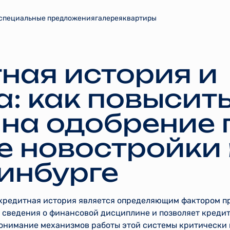
специальные предложения
галерея
квартиры
ная история и
а: как повысит
на одобрение 
е новостройки 
инбурге
кредитная история является определяющим фактором п
т сведения о финансовой дисциплине и позволяет креди
Понимание механизмов работы этой системы критически 