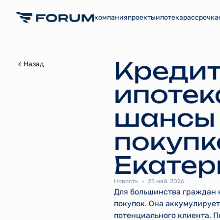
компания
проекты
ипотека
рассрочка
Кредит
Назад
ипотек
шансы 
покупк
Екатер
Новость
25 май. 2026
Для большинства граждан 
покупок. Она аккумулируе
потенциального клиента. 