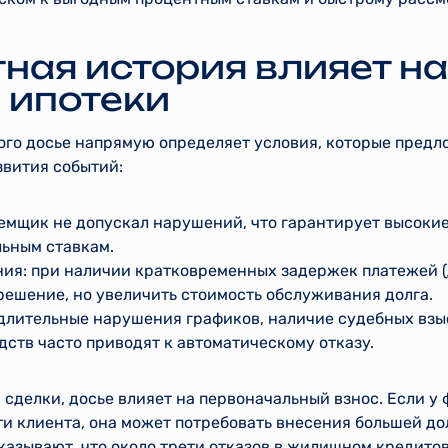
ная история влияет на
 ипотеки
ого досье напрямую определяет условия, которые предл
звития событий:
аемщик не допускал нарушений, что гарантирует высоки
льным ставкам.
ия: при наличии кратковременных задержек платежей (
ешение, но увеличить стоимость обслуживания долга.
 длительные нарушения графиков, наличие судебных вз
ств часто приводят к автоматическому отказу.
сделки, досье влияет на первоначальный взнос. Если у
и клиента, она может потребовать внесения большей до
казывают, что около трети отказов в жилищном кредито