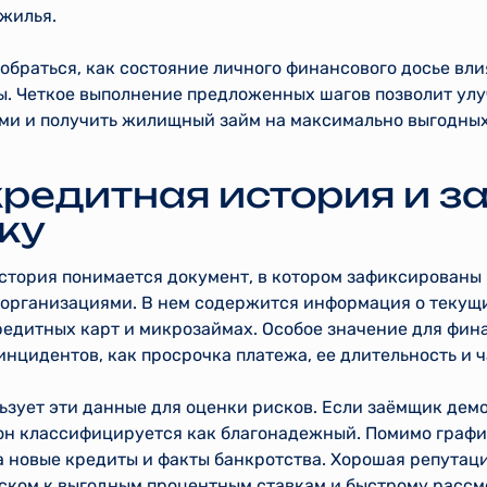
 жилья.
обраться, как состояние личного финансового досье вли
ты. Четкое выполнение предложенных шагов позволит ул
и и получить жилищный займ на максимально выгодных
кредитная история и з
ку
стория понимается документ, в котором зафиксированы
организациями. В нем содержится информация о текущ
редитных карт и микрозаймах. Особое значение для фин
инцидентов, как просрочка платежа, ее длительность и 
ьзует эти данные для оценки рисков. Если заёмщик дем
он классифицируется как благонадежный. Помимо график
а новые кредиты и факты банкротства. Хорошая репутац
уском к выгодным процентным ставкам и быстрому рассм