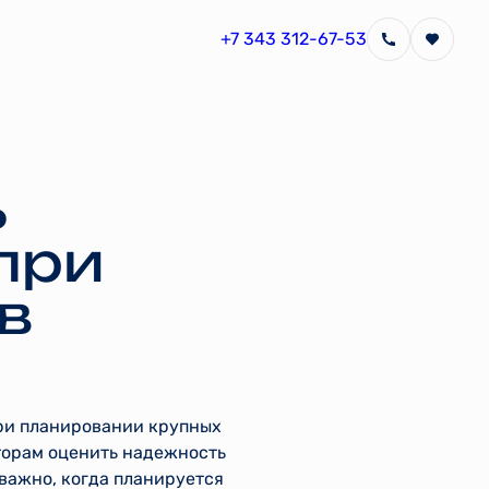
+7 343 312-67-53
ь
при
в
ри планировании крупных
торам оценить надежность
важно, когда планируется