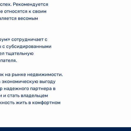
спех. Рекомендуется
ее относятся к своим
вляется весомым
рум» сотрудничает с
ы с субсидированными
шел тщательную
пателя.
ок на рынке недвижимости.
на экономическую выгоду
ор надежного партнера в
и и стать владельцем
жность жить в комфортном