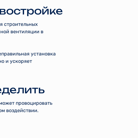
овостройке
я строительных
чной вентиляции в
еправильная установка
но и ускоряет
еделить
а может провоцировать
ом воздействии.