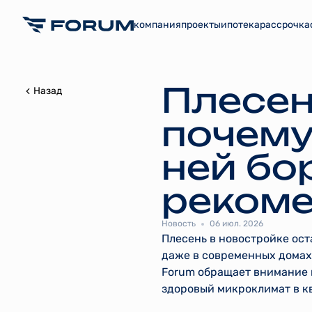
компания
проекты
ипотека
рассрочка
Плесен
Назад
почему
ней бо
рекоме
Новость
06 июл. 2026
Плесень в новостройке ост
даже в современных домах
Forum обращает внимание 
здоровый микроклимат в к