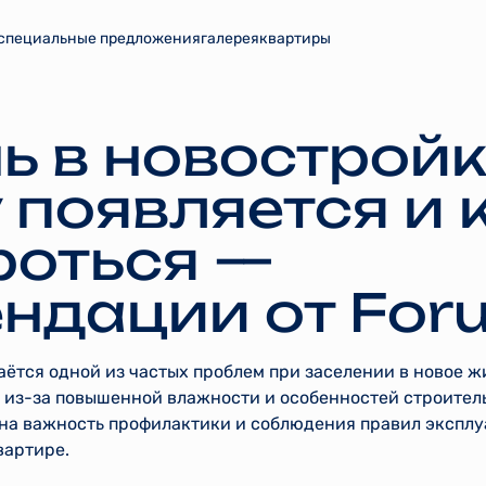
специальные предложения
галерея
квартиры
ь в новостройк
 появляется и к
роться —
ндации от For
аётся одной из частых проблем при заселении в новое ж
 из-за повышенной влажности и особенностей строител
на важность профилактики и соблюдения правил эксплу
вартире.