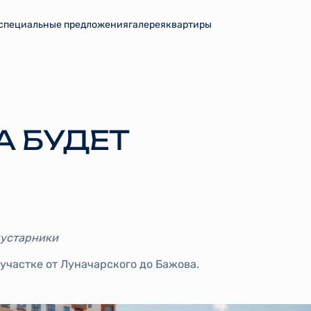
специальные предложения
галерея
квартиры
А БУДЕТ
кустарники
участке от Луначарского до Бажова.