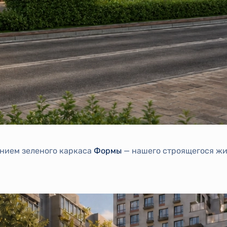
нием зеленого каркаса
Формы
— нашего строящегося жил