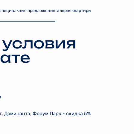
специальные предложения
галерея
квартиры
 условия
ате
в
т, Доминанта, Форум Парк - скидка 5%