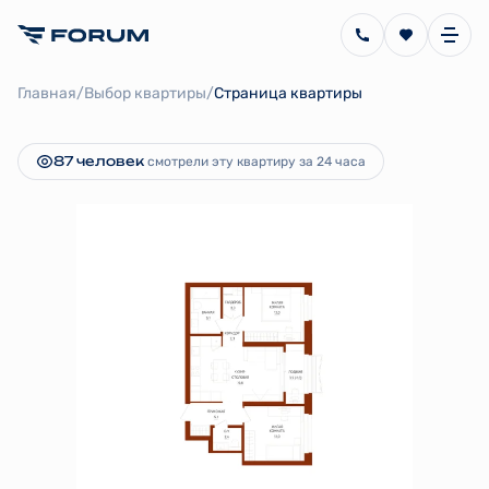
2
2-комнатная
62.7 м
17 735 430 руб.
/
/
Главная
Выбор квартиры
Страница квартиры
Ипотека
от 39 820 руб.
87 человек
смотрели эту квартиру за 24 часа