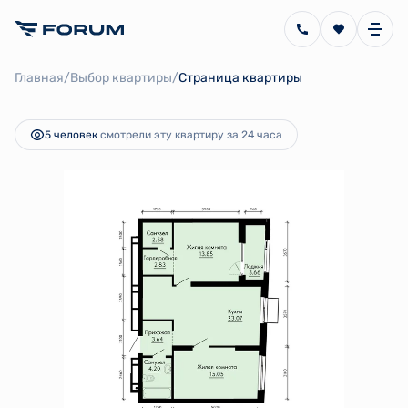
2
2-комнатная
67.05 м
12 533 165 руб.
/
/
Главная
Выбор квартиры
Страница квартиры
Ипотека
от 28 139 руб.
5 человек
смотрели эту квартиру за 24 часа