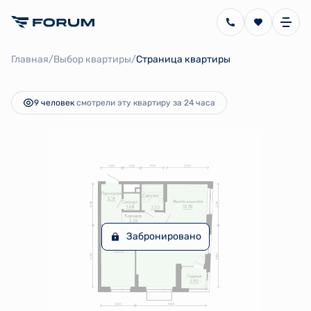
2
2-комнатная
58.52 м
11 640 614 руб.
/
/
Главная
Выбор квартиры
Страница квартиры
Ипотека
от 26 135 руб.
9 человек
смотрели эту квартиру за 24 часа
Забронировано