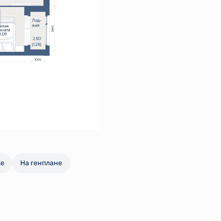
же
На генплане