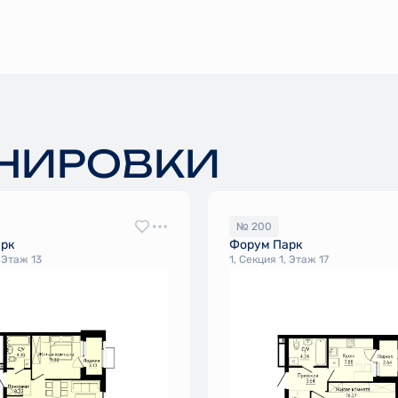
НИРОВКИ
№ 200
арк
Форум Парк
, Этаж 13
1, Секция 1, Этаж 17