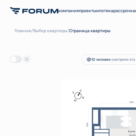
компания
проекты
ипотека
рассрочка
2
1-комнатная
39.48 м
7 636 163 руб.
Ипотека
/
/
Главная
Выбор квартиры
Страница квартиры
12 человек
смотрели эту 