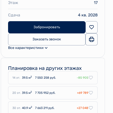
Этаж
17
Сдача
4 кв. 2028
Забронировать
Заказать звонок
Все характеристики
Планировка на других этажах
2
14 эт.
39.5 м
7 550 258 руб.
-85 905
2
20 эт.
39.5 м
7 705 952 руб.
+69 789
2
30 эт.
40.9 м
7 663 211 руб.
+27 048