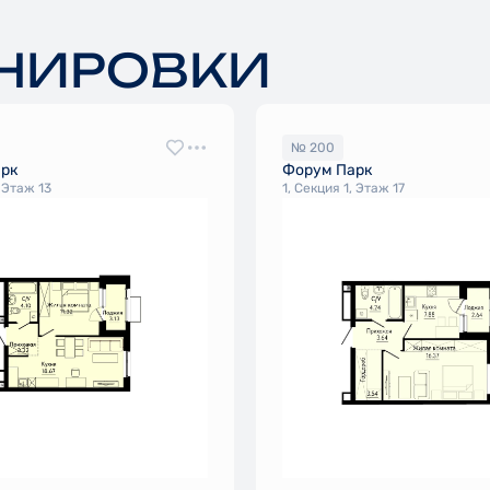
НИРОВКИ
№ 200
арк
Форум Парк
, Этаж 13
1, Секция 1, Этаж 17