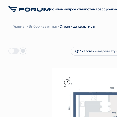
компания
проекты
ипотека
рассрочка
2
1-комнатная
39.57 м
7 434 784 руб.
Ипотека
/
/
Главная
Выбор квартиры
Страница квартиры
7 человек
смотрели эту 