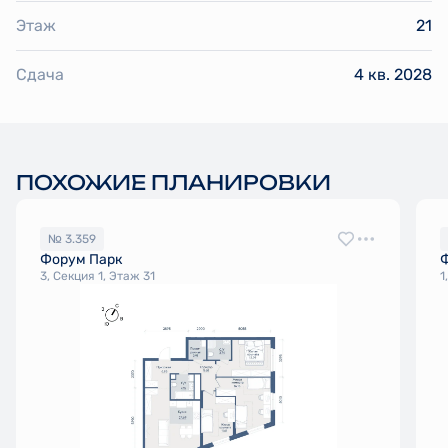
Этаж
21
Сдача
4 кв. 2028
ПОХОЖИЕ ПЛАНИРОВКИ
№ 3.359
Форум Парк
3, Секция 1, Этаж 31
1