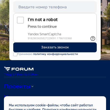
Заказать звонок
Принимаю
политику конфиденциальности
Telegram
Вконтакте
Max
Проекты
Квартиры
Мы используем cookie-файлы, чтобы сайт работал
О компании
быстрее и удобнее.
Политика конфиденциальности