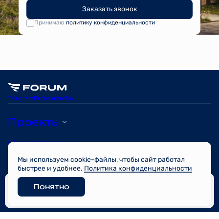
Заказать звонок
Принимаю
политику конфиденциальности
Telegram
Вконтакте
Max
Проекты
Квартиры
Мы используем cookie-файлы, чтобы сайт работал
О компании
быстрее и удобнее.
Политика конфиденциальности
Понятно
© FORUM 2026
Забронировать
Разработано