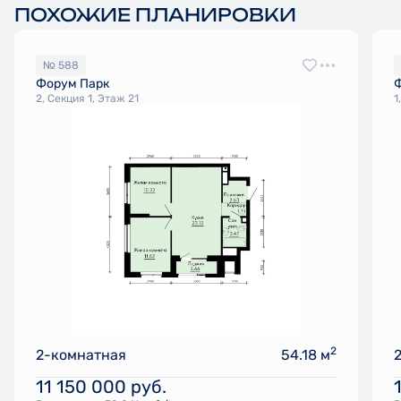
ПОХОЖИЕ ПЛАНИРОВКИ
№ 588
Форум Парк
2, Секция 1, Этаж 21
1
2
2-комнатная
54.18 м
11 150 000
руб.