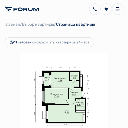
2
2-комнатная
58.93 м
11 800 000 руб.
/
/
Главная
Выбор квартиры
Страница квартиры
Ипотека
от 26 493 руб.
11 человек
смотрели эту квартиру за 24 часа