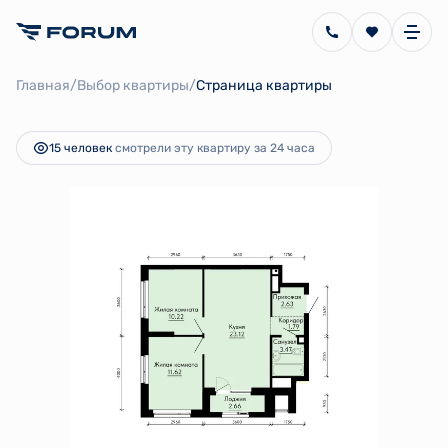
2
2-комнатная
54.18 м
10 705 433 руб.
/
/
Главная
Выбор квартиры
Страница квартиры
Ипотека
от 28 843 руб.
15 человек
смотрели эту квартиру за 24 часа