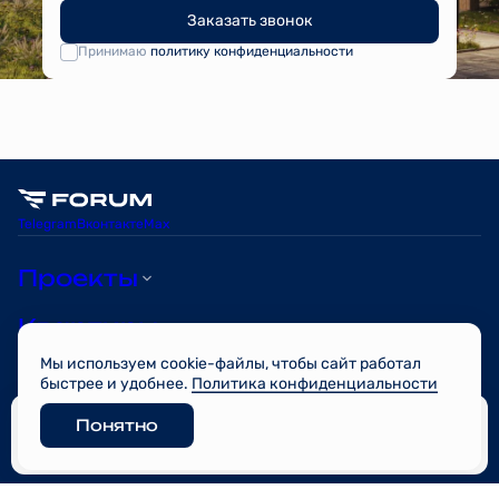
Заказать звонок
Принимаю
политику конфиденциальности
Telegram
Вконтакте
Max
Проекты
Квартиры
Мы используем cookie-файлы, чтобы сайт работал
О компании
быстрее и удобнее.
Политика конфиденциальности
Понятно
© FORUM 2026
Забронировать
Разработано